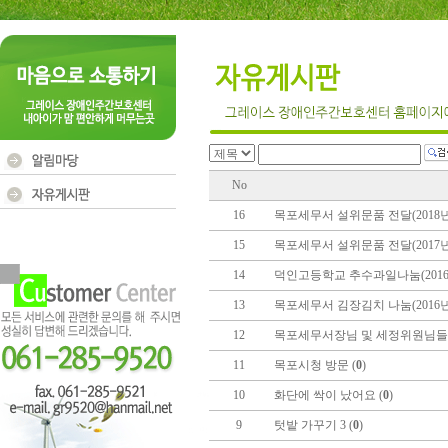
No
16
목포세무서 설위문품 전달(2018년 2
15
목포세무서 설위문품 전달(2017년 1
14
덕인고등학교 추수과일나눔(2016년 
13
목포세무서 김장김치 나눔(2016년 1
12
목포세무서장님 및 세정위원님들 
11
목포시청 방문 (
0
)
10
화단에 싹이 났어요 (
0
)
9
텃밭 가꾸기 3 (
0
)