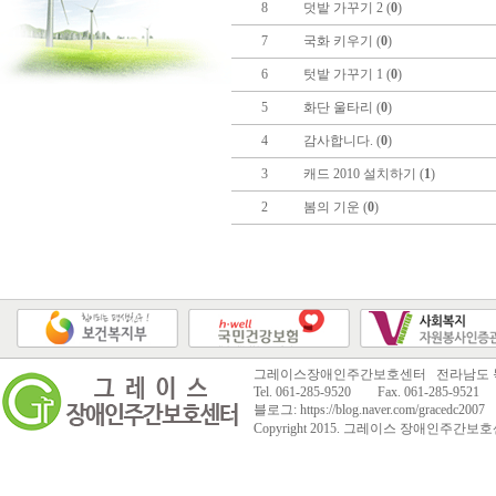
8
덧밭 가꾸기 2 (
0
)
7
국화 키우기 (
0
)
6
텃밭 가꾸기 1 (
0
)
5
화단 울타리 (
0
)
4
감사합니다. (
0
)
3
캐드 2010 설치하기 (
1
)
2
봄의 기운 (
0
)
그레이스장애인주간보호센터 전라남도 목
Tel. 061-285-9520 Fax. 061-285-9521 E
블로그: https://blog.naver.com/gracedc2007
Copyright 2015.
그레이스 장애인주간보호